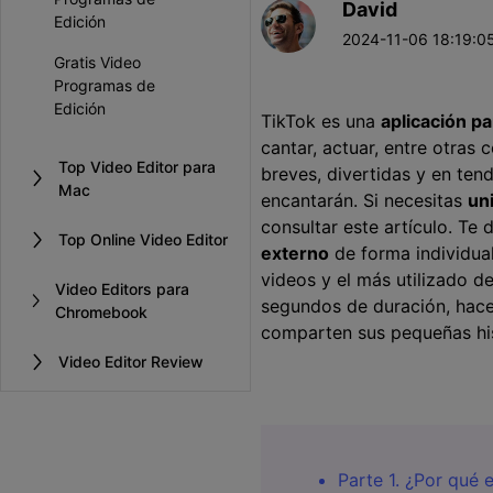
David
Entretenimiento
Edición
2024-11-06 18:19:05
Grabar juegos >
Gratis Video
Programas de
Edición
󠀰TikTok es una
aplicación pa
cantar, actuar, entre otras cosa
Top Video Editor para
breves, divertidas y en ten
Mac
encantarán. Si necesitas
un
consultar este artículo. Te
Top Online Video Editor
externo
de forma individual.󠀲
videos y el más utilizado de
Video Editors para
segundos de duración, hacer
Chromebook
comparten sus pequeñas his
Video Editor Review
Parte 1. ¿Por qué 