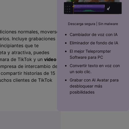
Superposición de
videos
nes >
>
Descarga segura | Sin malware
Edición de audio
diciones normales, moverse,
Cambiador de voz con IA
󠀥󠀨󠀢󠀳󠀰 Incluye grabaciones
Eliminador de fondo de IA
incipiantes que te
El mejor Teleprompter
eta y atractiva, puedes
Software para PC󠀲󠀡󠀥󠀥󠀨󠀠󠀣󠀩󠀡󠀳
ámara de TikTok y un
video
Convertir texto en voz con
iente empresa de intercambio de
un solo clic.
 compartir historias de 15
uchos clientes de TikTok
Grabar con AI Avatar para
desbloquear más
posibilidades