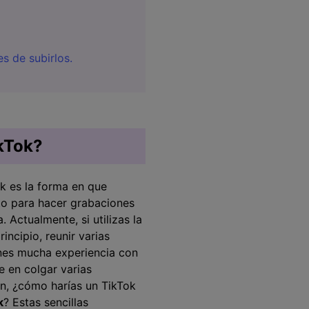
s de subirlos.
ikTok?
k es la forma en que
to para hacer grabaciones
󠀥󠀦󠀠󠀡󠀳󠀰 Actualmente, si utilizas la
ncipio, reunir varias
enes mucha experiencia con
e en colgar varias
on, ¿cómo harías un TikTok
k
?󠀲󠀨󠀡󠀣󠀥󠀦󠀠󠀥󠀳󠀰 Estas sencillas