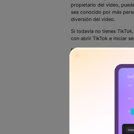
propietario del vídeo, pued
sea conocido por más pers
diversión del video.
Si todavía no tienes TikTok
con abrir TikTok e iniciar s
Recuerda que la aplicación
grabaciones que esperas qu
método más conocido para u
las grabaciones de la mism
método para unir grabacione
poco a poco.
Paso 1: Abre TikTok.
Para ello, haz clic en el sí
este modo podrás acceder a 