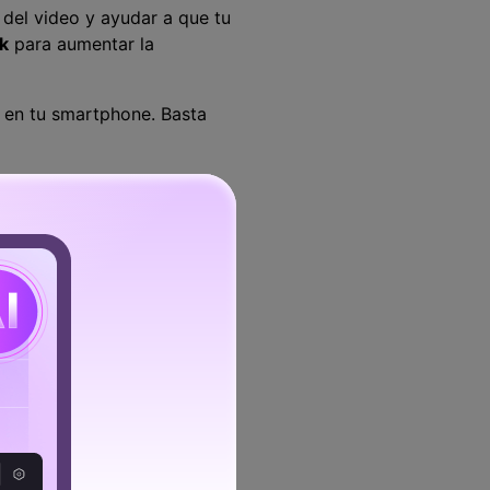
 del video y ayudar a que tu
ok
para aumentar la
o en tu smartphone. Basta
ación. Así que las
límite de tiempo. El
aplicación para consolidar
a trabajar. Este primer
k. Descubre el proceso
iva el botón de subir. De
rir de tu álbum.