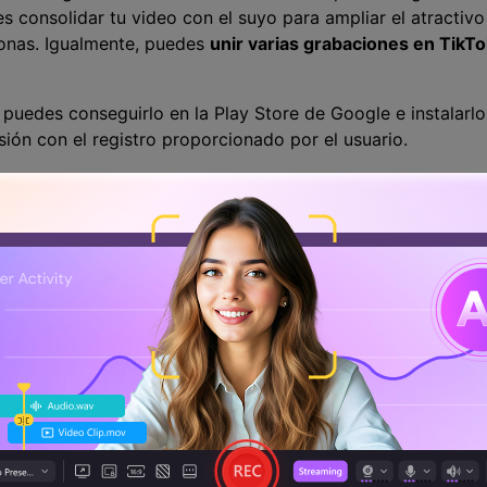
es consolidar tu video con el suyo para ampliar el atractivo
onas. Igualmente, puedes
unir varias grabaciones en TikT
, puedes conseguirlo en la Play Store de Google e instalarl
esión con el registro proporcionado por el usuario.
 TikTok solo reproduce videos de hasta 60 segundos de dur
e se transfieran cuando se mezclen no deben exceder este 
nir fragmentos de grabaciones es utilizar la cámara de la 
a manera. Estos son los elementos necesarios para empezar 
s y crear un video en TikTok, utilizará la cámara de TikTo
mbolo "+" que aparece en la parte inferior de la pantalla. Act
tu galería. Selecciona las grabaciones que quieres transfe