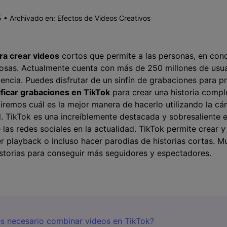
Presentación de video
 • Archivado en:
Efectos de Videos Creativos
Encuentra más solucio
>
Dibujo en pantalla
>
ra crear videos
cortos que permite a las personas, en con
Grabadora de horarios
s. Actualmente cuenta con más de 250 millones de usuarios.󠀲󠀨󠀡󠀣󠀥
>
dencia. Puedes disfrutar de un sinfín de grabaciones para pr
Video con cámara
ificar grabaciones en TikTok
para crear una historia compl
virtual
 diremos cuál es la mejor manera de hacerlo utilizando la c
>
󠀨󠀡󠀣󠀥󠀥󠀨󠀦󠀳󠀰 TikTok es una increíblemente destacada y sobresal
 las redes sociales en la actualidad. TikTok permite crear y
 playback o incluso hacer parodias de historias cortas. M
torias para conseguir más seguidores y espectadores.
es necesario combinar videos en TikTok?