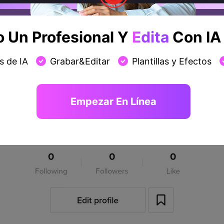
Un Profesional Y
Edita
Con IA 
s de IA
Grabar&Editar
Plantillas y Efectos
Empezar En Línea