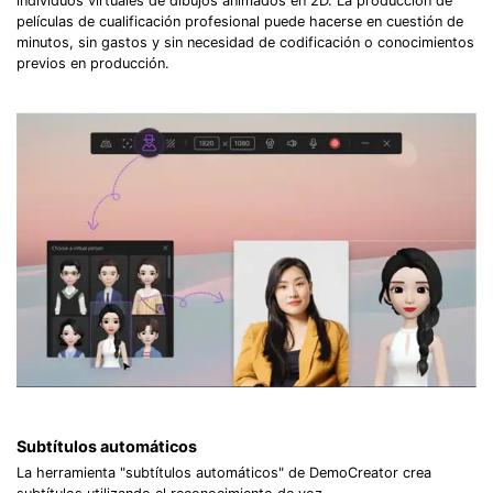
individuos virtuales de dibujos animados en 2D. La producción de
películas de cualificación profesional puede hacerse en cuestión de
minutos, sin gastos y sin necesidad de codificación o conocimientos
previos en producción.
Record Like a Pro, Edit
With AI Ease.
Record. Edit. Share. All with Filmora!
Got It
Try It Now
Subtítulos automáticos
La herramienta "subtítulos automáticos" de DemoCreator crea