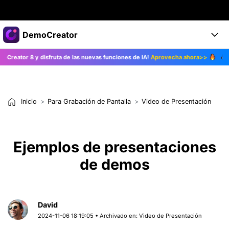
Productos destacados
DemoCreator
Creatividad digital con AIGC
 y disfruta de las nuevas funciones de IA!
Aprovecha ahora>>
¡Actualiza 
Empresas
Productos
Utilidades
Resumen
Productos
Quiénes somos
IA
Soluciones
Inicio
Para Grabación de Pantalla
Video de Presentación
Características
Características IA
Sala de prensa
Soluciones
DemoCreator para
Tienda
Ayuda
Ejemplos de presentaciones
Consejos sobre la IA
Blog
de demos
Empieza
Soporte
Empresa
Encuentra más soluciones >
Ayuda
COMPRAR AHORA
Iniciar 
DESCARGAR
David
2024-11-06 18:19:05 • Archivado en:
Video de Presentación