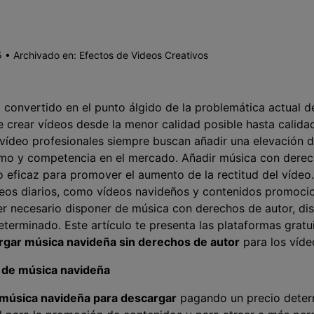
Presentación de video
Encuentra más solucio
>
 • Archivado en:
Efectos de Videos Creativos
Dibujo en pantalla
>
Grabadora de horarios
>
 convertido en el punto álgido de la problemática actual de
e crear vídeos desde la menor calidad posible hasta calid
Video con cámara
 vídeo profesionales siempre buscan añadir una elevación 
virtual
>
smo y competencia en el mercado. Añadir música con derec
o eficaz para promover el aumento de la rectitud del víde
deos diarios, como vídeos navideños y contenidos promocio
ser necesario disponer de música con derechos de autor, disp
eterminado. Este artículo te presenta las plataformas gratui
rgar música navideña sin derechos de autor
para los víde
a de música navideña
música navideña para descargar
pagando un precio deter