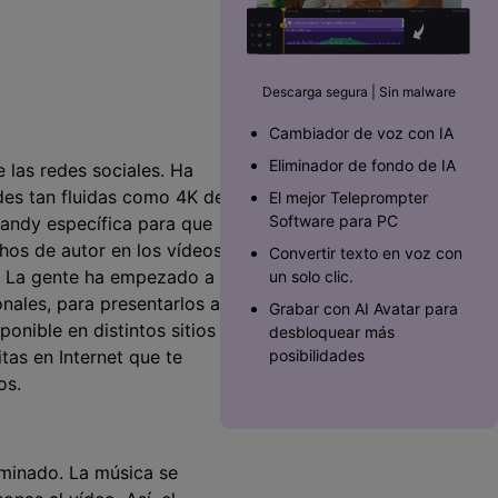
Superposición de
videos
nes >
>
Descarga segura | Sin malware
Edición de audio
Cambiador de voz con IA
Eliminador de fondo de IA
 las redes sociales. Ha
ades tan fluidas como 4K de
El mejor Teleprompter
Software para PC󠀲󠀡󠀥󠀥󠀨󠀠󠀣󠀩󠀡󠀳
dandy específica para que
hos de autor en los vídeos
Convertir texto en voz con
o. La gente ha empezado a
un solo clic.
nales, para presentarlos a
Grabar con AI Avatar para
onible en distintos sitios
desbloquear más
tas en Internet que te
posibilidades
os.
minado. La música se