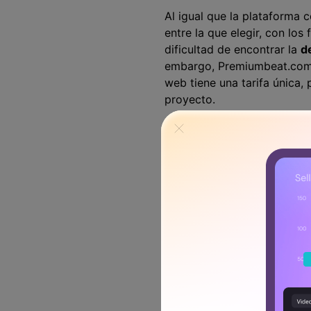
Al igual que la plataforma
entre la que elegir, con lo
dificultad de encontrar la
d
embargo, Premiumbeat.com s
web tiene una tarifa única, 
proyecto.