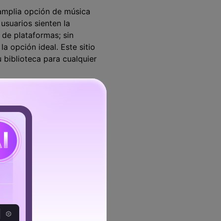
amplia opción de música
usuarios sienten la
 de plataformas; sin
 opción ideal. Este sitio
u biblioteca para cualquier