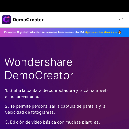
Productos destacados
DemoCreator
Creatividad digital con AIGC
 disfruta de las nuevas funciones de IA!
Aprovecha ahora>>
¡Actualiza a 
Empresas
Productos
Utilidades
Resumen
Productos
Quiénes somos
IA
Soluciones
Wondershare
Características
Características IA
Sala de prensa
Soluciones
DemoCreator
DemoCreator para
Tienda
Ayuda
Consejos sobre la IA
Blog
Empieza
1. Graba la pantalla de computadora y la cámara web
Soporte
Empresa
simultáneamente.
Encuentra más soluciones >
Ayuda
2. Te permite personalizar la captura de pantalla y la
COMPRAR AHORA
Iniciar 
DESCARGAR
velocidad de fotogramas.
3. Edición de video básica con muchas plantillas.