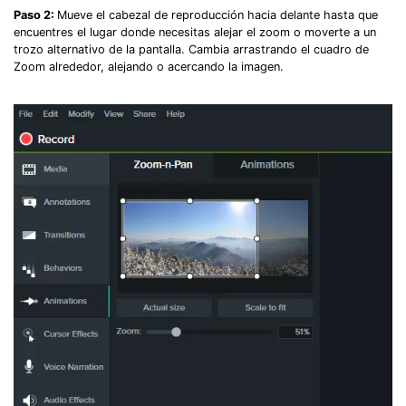
Paso 2:
Mueve el cabezal de reproducción hacia delante hasta que
encuentres el lugar donde necesitas alejar el zoom o moverte a un
Record Like a Pro, Edit
trozo alternativo de la pantalla. Cambia arrastrando el cuadro de
With AI Ease.
Zoom alrededor, alejando o acercando la imagen.
Record. Edit. Share. All with Filmora!
Got It
Try It Now