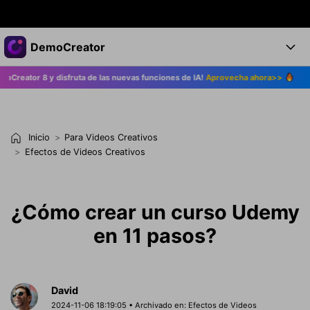
Productos destacados
DemoCreator
Creatividad digital con AIGC
reator 8 y disfruta de las nuevas funciones de IA!
Aprovecha ahora>>
¡Ac
Empresas
Productos
Utilidades
Resumen
Productos
Quiénes somos
IA
Soluciones
Inicio
Para Videos Creativos
Características
Características IA
Sala de prensa
Soluciones
Efectos de Videos Creativos
DemoCreator para
Tienda
Ayuda
Consejos sobre la IA
¿Cómo crear un curso Udemy
Blog
Empieza
Soporte
Empresa
en 11 pasos?
Encuentra más soluciones >
Ayuda
COMPRAR AHORA
Iniciar 
DESCARGAR
David
2024-11-06 18:19:05 • Archivado en:
Efectos de Videos