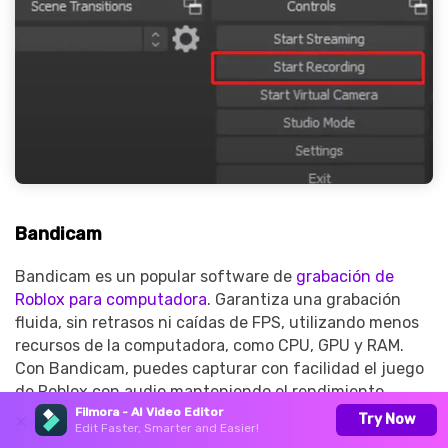
Bandicam
Bandicam es un popular software de
grabación de
Roblox para computadora
. Garantiza una grabación
fluida, sin retrasos ni caídas de FPS, utilizando menos
recursos de la computadora, como CPU, GPU y RAM.
Con Bandicam, puedes capturar con facilidad el juego
de Roblox con audio manteniendo el rendimiento.
Filmora - AI Video Editor
Admite juegos de alta resolución hasta 4K UHD y 480
Try Now
Edit Faster, Smarter and Easier!
FPS y exporta grabaciones en archivos de pequeño