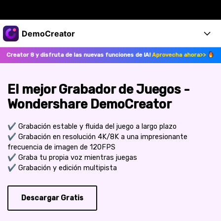
Productos destacados
DemoCreator
Creatividad digital con AIGC
 disfruta de las nuevas funciones de IA!
Aprovecha ahora>>
¡Actualiza 
Empresas
Productos
Utilidades
Resumen
Productos
Quiénes somos
IA
El mejor Grabador de Juegos -
Soluciones
Wondershare DemoCreator
Características
Características IA
Sala de prensa
Soluciones
✔ Grabación estable y fluida del juego a largo plazo
DemoCreator para
Tienda
Ayuda
✔ Grabación en resolución 4K/8K a una impresionante
Consejos sobre la IA
frecuencia de imagen de 120FPS
Blog
Empieza
Soporte
Empresa
✔ Graba tu propia voz mientras juegas
✔ Grabación y edición multipista
Encuentra más soluciones >
Ayuda
COMPRAR AHORA
Iniciar 
DESCARGAR
Descargar Gratis