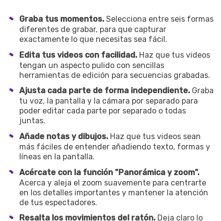
Record Like a Pro, Edit
With AI Ease.
Graba tus momentos.
Selecciona entre seis formas
diferentes de grabar, para que capturar
Record. Edit. Share. All with
exactamente lo que necesitas sea fácil.
Filmora!
Edita tus videos con facilidad.
Haz que tus videos
tengan un aspecto pulido con sencillas
Got It
Try It Now
herramientas de edición para secuencias grabadas.
Ajusta cada parte de forma independiente.
Graba
tu voz, la pantalla y la cámara por separado para
poder editar cada parte por separado o todas
juntas.
Añade notas y dibujos.
Haz que tus videos sean
más fáciles de entender añadiendo texto, formas y
líneas en la pantalla.
Acércate con la función "Panorámica y zoom".
Acerca y aleja el zoom suavemente para centrarte
en los detalles importantes y mantener la atención
de tus espectadores.
Resalta los movimientos del ratón.
Deja claro lo