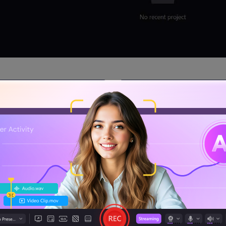
Descarga Ahora
Descarga Ahora
Seguridad verificada.
3,591,664
personas ya lo han descargado
r audio interno en Windows 10?
 el audio interno de tu PC o portátil. Es instrumental, ya 