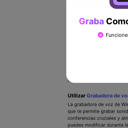
menos el sonido externo. P
Con la ayuda de Windows 10
muchas aplicaciones dispon
Graba
Como 
diez.
Cuando lances la aplicación
Funcione
Windows 10. Es un proceso s
grabación de audio interna
contacto con diversos proc
Por ejemplo, cuando necesit
pulsar la opción de grabaci
realizar varias tareas a la v
Utilizar
Grabadora de v
La grabadora de voz de Win
que te permite grabar soni
conferencias cruciales y al
puedes modificar durante l