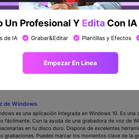
or lo tanto, obtendrá un audio mejorado y preciso mientras
, grabarás tus partidas de vídeo, llamadas de skype e inc
ibles en la red con las que podrás grabar audio interno c
Un Profesional Y
Edita
Con IA 
 para grabar, tendrás que seguir los sencillos pasos para g
s de IA
Grabar&Editar
Plantillas y Efectos
encillo y, si sigues las instrucciones, nada te impedirá gr
 se está popularizando rápidamente en la actualidad, ya qu
esos aunque no estés presente físicamente.
Empezar En Línea
es asistir a un debate o una conferencia en directo pero n
ón de Windows 10 y almacenarla para utilizarla en el futur
ez.
oz de Windows
dows es una aplicación integrada en Windows 10. Es una a
do fácilmente. Con la ayuda de una grabadora de voz de W
macenarlas en tu disco duro. Dispone de excelentes herram
as grabaciones. Puedes marcar los momentos clave de la gr