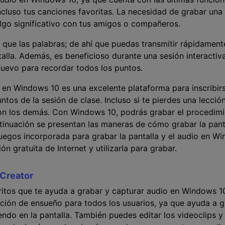
incluso tus canciones favoritas. La necesidad de grabar una
lgo significativo con tus amigos o compañeros.
que las palabras; de ahí que puedas transmitir rápidament
lla. Además, es beneficioso durante una sesión interactiv
nuevo para recordar todos los puntos.
 en Windows 10 es una excelente plataforma para inscribirs
ntos de la sesión de clase. Incluso si te pierdes una lecció
on los demás. Con Windows 10, podrás grabar el procedimi
continuación se presentan las maneras de cómo grabar la pan
 juegos incorporada para grabar la pantalla y el audio en W
ón gratuita de Internet y utilizarla para grabar.
Creator
itos que te ayuda a grabar y capturar audio en Windows 
ción de ensueño para todos los usuarios, ya que ayuda a gr
ndo en la pantalla. También puedes editar los videoclips y r