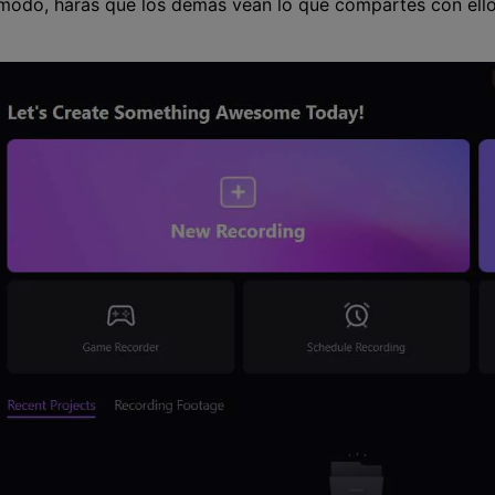
e modo, harás que los demás vean lo que compartes con ello