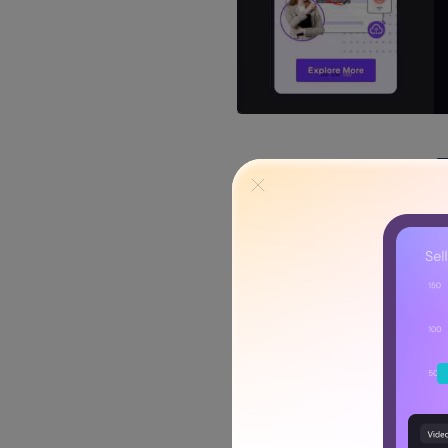
2. ¿Cómo graba
Windows 10 te ofrece grabar