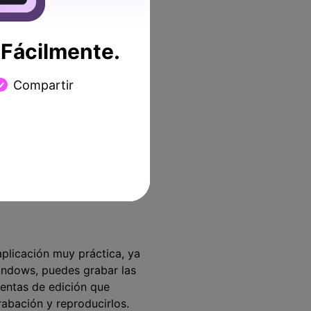
 lo graba en Windows 10.
luso juegos. Además, hay
on la plataforma Windows
Fácilmente.
rabar audio interno en
Compartir
abar como un profesional. La
e te ayuda a mantenerte en
o puedas asistir, puedes
o. De este modo, podrás
plicación muy práctica, ya
indows, puedes grabar las
ientas de edición que
abación y reproducirlos.