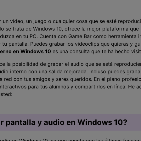
Presentación de video
Encuentra más solucio
>
 un vídeo, un juego o cualquier cosa que se esté reproduci
Dibujo en pantalla
>
ando se trata de Windows 10, ofrece la mejor plataforma que
oduzca en tu PC. Cuenta con Game Bar como herramienta i
Grabadora de horarios
 tu pantalla. Puedes grabar los videoclips que quieras y gu
>
terno en Windows 10
es una consulta que te ha hecho visit
Video con cámara
virtual
e la posibilidad de grabar el audio que se está reproducie
>
dio interno con una salida mejorada. Incluso puedes graba
la red con tus amigos y seres queridos. En el plano profesi
interactivos para tus alumnos y compartirlos en línea. He 
sted:
r pantalla y audio en Windows 10?
 audio en Windows 10, ya que cuenta con las últimas funcio