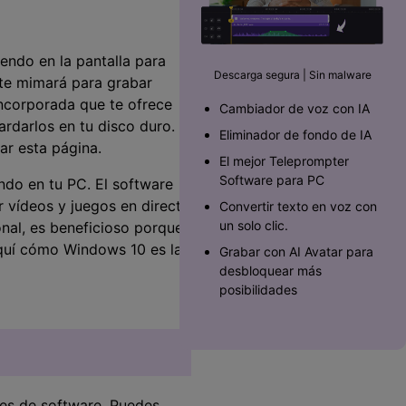
Superposición de
videos
nes >
>
endo en la pantalla para
Descarga segura | Sin malware
 te mimará para grabar
Edición de audio
ncorporada que te ofrece
Cambiador de voz con IA
ardarlos en tu disco duro.
Eliminador de fondo de IA
ar esta página.
El mejor Teleprompter
Software para PC󠀲󠀡󠀥󠀥󠀨󠀠󠀣󠀩󠀡󠀳
ndo en tu PC. El software
r vídeos y juegos en directo
Convertir texto en voz con
un solo clic.
onal, es beneficioso porque
aquí cómo Windows 10 es la
Grabar con AI Avatar para
desbloquear más
posibilidades
nes de software. Puedes