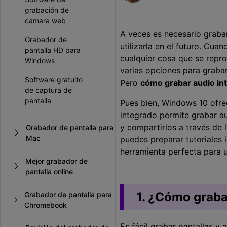
Entretenimiento
grabación de
cámara web
Grabar juegos >
A veces es necesario grabar
Grabador de
utilizarla en el futuro. Cu
pantalla HD para
cualquier cosa que se repr
Windows
varias opciones para grabar
Software gratuito
Pero
cómo grabar audio in
de captura de
pantalla
Pues bien, Windows 10 ofrec
integrado permite grabar au
y compartirlos a través de 
Grabador de pantalla para
Mac
puedes preparar tutoriales 
herramienta perfecta para u
Mejor grabador de
pantalla online
1. ¿Cómo graba
Grabador de pantalla para
Chromebook
Es fácil grabar pantallas y