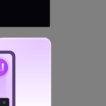
.
que la grabación echa de