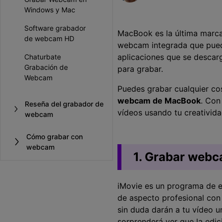
Entretenimiento
Windows y Mac
Grabar juegos >
Software grabador
MacBook es la última marca
de webcam HD
webcam integrada que puede
aplicaciones que se descarg
Chaturbate
Grabación de
para grabar.
Webcam
Puedes grabar cualquier cos
webcam de MacBook
. Con
Reseña del grabador de
vídeos usando tu creativid
webcam
Cómo grabar con
webcam
1. Grabar web
iMovie es un programa de e
de aspecto profesional con 
sin duda darán a tu vídeo u
sorprenderá ver que la edic