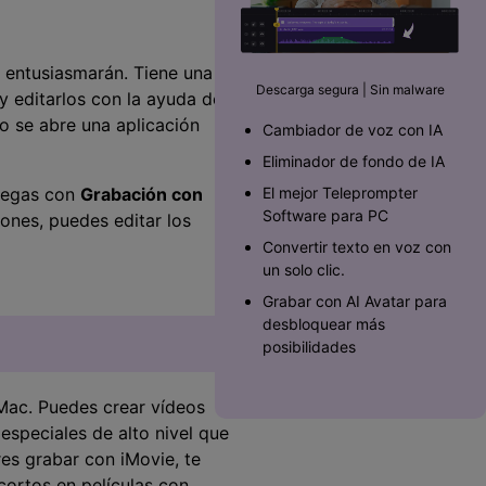
Superposición de
videos
nes >
>
 entusiasmarán. Tiene una
Descarga segura | Sin malware
y editarlos con la ayuda de
Edición de audio
o se abre una aplicación
Cambiador de voz con IA
Eliminador de fondo de IA
olegas con
Grabación con
El mejor Teleprompter
Software para PC󠀲󠀡󠀥󠀥󠀨󠀠󠀣󠀩󠀡󠀳
iones, puedes editar los
Convertir texto en voz con
un solo clic.
Grabar con AI Avatar para
desbloquear más
posibilidades
Mac. Puedes crear vídeos
especiales de alto nivel que
res grabar con iMovie, te
cortos en películas con