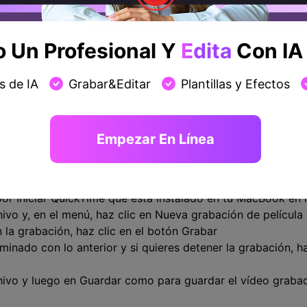
Un Profesional Y
Edita
Con IA 
s de IA
Grabar&Editar
Plantillas y Efectos
Empezar En Línea
por Iniciar QuickTime que está instalado en tu MacBook en 
hivo y, en el menú, haz clic en Nueva grabación de película
 la grabación, haz clic en el botón Grabar
inado con lo anterior y si quieres detener la grabación, h
chivo y luego en Guardar como para guardar el vídeo graba