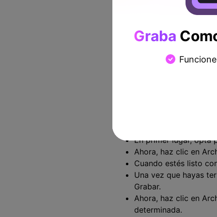
Graba
Como 
Funcione
En primer lugar, opta 
Ahora, haz clic en Arc
Cuando estés listo con
Una vez que hayas term
Grabar.
Ahora, haz clic en Ar
determinada.