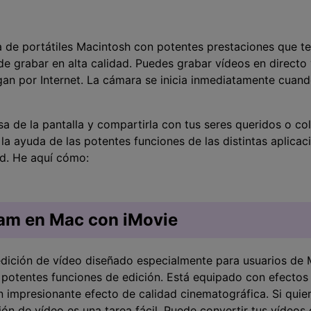
Presentación de video
Encuentra más solucio
>
 de portátiles Macintosh con potentes prestaciones que te
Dibujo en pantalla
>
 grabar en alta calidad. Puedes grabar vídeos en directo 
an por Internet. La cámara se inicia inmediatamente cuand
Grabadora de horarios
>
a de la pantalla y compartirla con tus seres queridos o c
Video con cámara
virtual
 la ayuda de las potentes funciones de las distintas aplicac
>
ad. He aquí cómo:
cam en Mac con iMovie
dición de vídeo diseñado especialmente para usuarios de 
potentes funciones de edición. Está equipado con efectos 
n impresionante efecto de calidad cinematográfica. Si quie
ión de vídeo es una tarea fácil. Puede convertir tus vídeos 