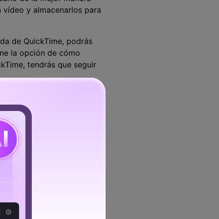
n vídeo y almacenarlos para
uda de QuickTime, podrás
iene la opción de cómo
kTime, tendrás que seguir