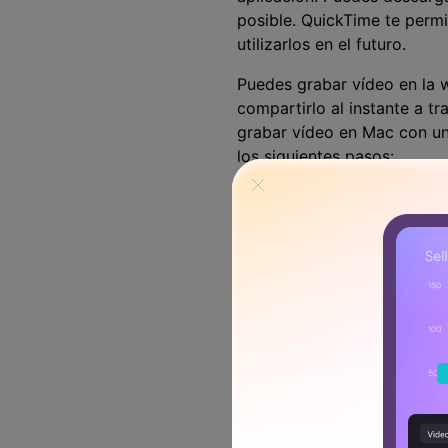
posible. QuickTime te perm
utilizarlos en el futuro.
Puedes grabar vídeo en la 
compartirlo al instante a t
grabar vídeo en Mac con un
los siguientes pasos: