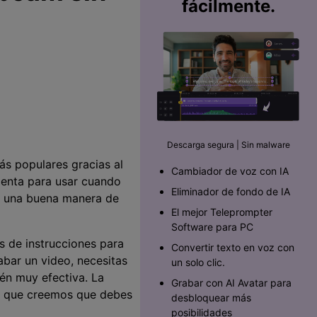
fácilmente.
Descarga segura | Sin malware
s populares gracias al
Cambiador de voz con IA
mienta para usar cuando
Eliminador de fondo de IA
s una buena manera de
El mejor Teleprompter
Software para PC󠀲󠀡󠀥󠀥󠀨󠀠󠀣󠀩󠀡󠀳
 de instrucciones para
Convertir texto en voz con
abar un video, necesitas
un solo clic.
ién muy efectiva. La
Grabar con AI Avatar para
ón que creemos que debes
desbloquear más
posibilidades