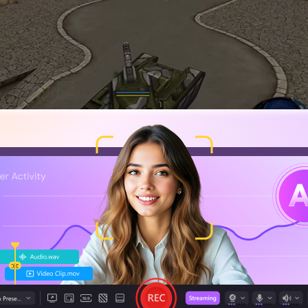
interfaz de usuario sencilla
ción muy útiles
ama de formatos de video