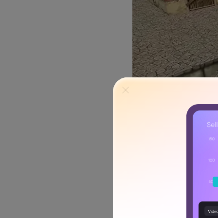
Pros
Fácil de usar, con una 
Tiene funciones de edi
Soporta una amplia g