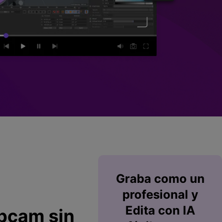
Superposición de
videos
nes >
>
Edición de audio
Graba
como un
profesional y
Edita
con IA
bcam sin