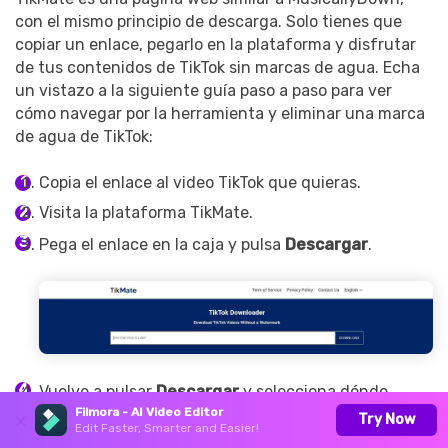
con el mismo principio de descarga. Solo tienes que
copiar un enlace, pegarlo en la plataforma y disfrutar
de tus contenidos de TikTok sin marcas de agua. Echa
un vistazo a la siguiente guía paso a paso para ver
cómo navegar por la herramienta y eliminar una marca
de agua de TikTok:
Copia el enlace al video TikTok que quieras.
Visita la plataforma TikMate.
Pega el enlace en la caja y pulsa
Descargar
.
Vuelve a pulsar
Descargar
y selecciona dónde
quieres guardar el archivo.
Filmora - AI Video Editor
Try Now
Edit Faster, Smarter and Easier!