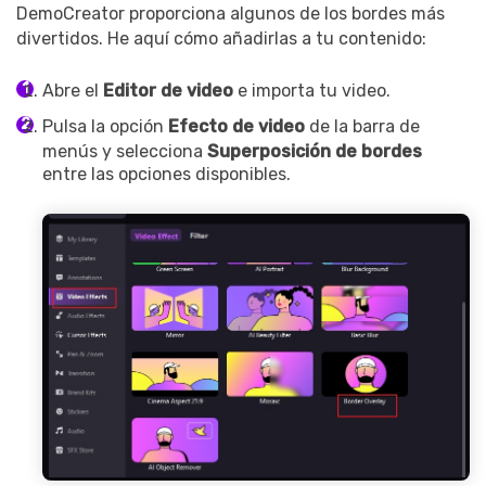
Record Like a Pro, Edit
DemoCreator proporciona algunos de los bordes más
With AI Ease.
divertidos. He aquí cómo añadirlas a tu contenido:
Record. Edit. Share. All with
Abre el
Editor de video
e importa tu video.
Filmora!
Pulsa la opción
Efecto de video
de la barra de
menús y selecciona
Superposición de bordes
Got It
Try It Now
entre las opciones disponibles.