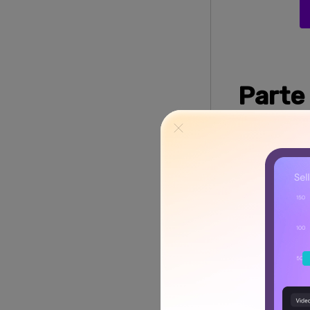
Parte
ruido 
󠀰Eliminar el 
DemoCreator
pasar horas m
nítido.
Descubre para 
Por qu