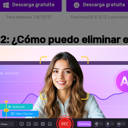
Descarga gratuita
Descarga gratuita
Para Windows 7/8/10/11
Para macOS X 10.13 o posterior
 2: ¿Cómo puedo eliminar e
de fondo de los videos?
ruido de fondo de los videos es un paseo por el parque con
Won
.󠀲󠀡󠀦󠀧󠀨󠀢󠀦󠀦󠀢󠀳󠀰 No es necesario atravesar obstáculos para navegar por e
ejorando la calidad del audio. En segundos podrás obtener 
quién es perfecto este software y las principales razones pa
é usar Wondershare DemoCreator