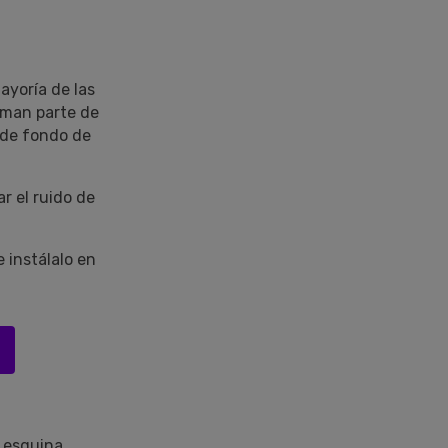
yoría de las
orman parte de
o de fondo de
r el ruido de
 instálalo en
 esquina