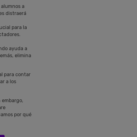
s alumnos a
s distraerá
ucial para la
ectadores.
fondo ayuda a
demás, elimina
al para contar
icar a los
n embargo,
are
camos por qué