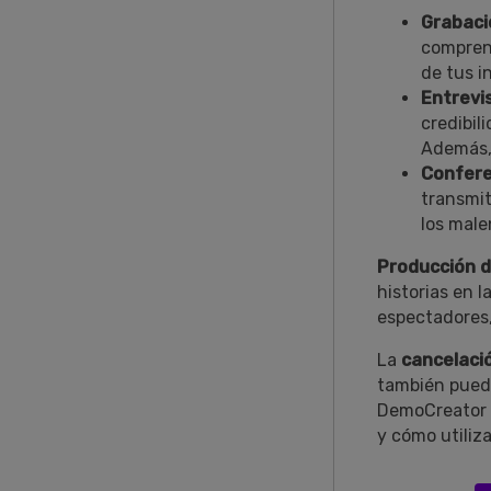
󠀰Grabac
comprend
de tus i
Entrevi
credibil
Además, 
Confere
transmit
los male
Producción d
historias en la pr
espectadores,
󠀰La
cancelació
también puede
DemoCreator e
y cómo utiliza