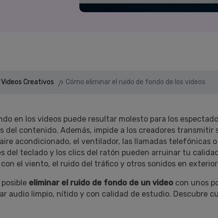
Presentación de video
Encuentra más solucio
>
Dibujo en pantalla
>
Grabadora de horarios
>
 Videos Creativos
Cómo eliminar el ruido de fondo de los videos
Video con cámara
virtual
>
ondo en los videos puede resultar molesto para los espectado
s del contenido. Además, impide a los creadores transmitir
ire acondicionado, el ventilador, las llamadas telefónicas o
s del teclado y los clics del ratón pueden arruinar tu calida
on el viento, el ruido del tráfico y otros sonidos en exterior
 posible
eliminar el ruido de fondo de un video
con unos pocos clics.󠀲
ar audio limpio, nítido y con calidad de estudio. Descubre 