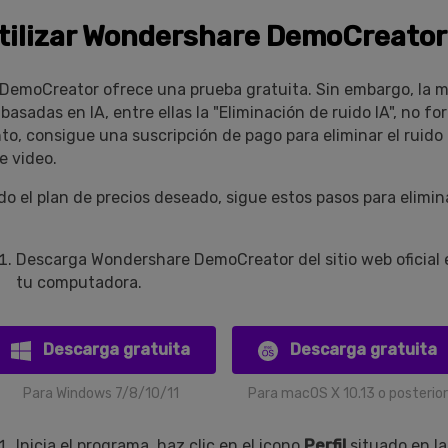
ilizar Wondershare DemoCreator
emoCreator ofrece una prueba gratuita. Sin embargo, la ma
asadas en IA, entre ellas la "Eliminación de ruido IA", no f
anto, consigue una suscripción de pago para eliminar el ruid
e video.
o el plan de precios deseado, sigue estos pasos para elimina
Descarga Wondershare DemoCreator del sitio web oficial e
tu computadora.
Descarga gratuita
Descarga gratuita
Para Windows 7/8/10/11
Para macOS X 10.13 o posterior
Inicia el programa, haz clic en el icono
Perfil
situado en la