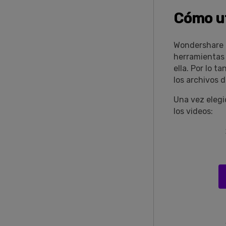
Cómo ut
Wondershare D
herramientas b
ella. Por lo t
los archivos d
Una vez elegid
los videos: