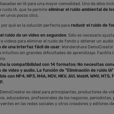
basadas en IA para una mayor comodidad. Uno de ellos incl
e ruido IA, que te permite
eliminar el ruido ambiental de lo
en unos pocos clics.
 por qué es la solución perfecta para
reducir el ruido de f
el ruido de un video en segundos
: Sólo es necesario ajustar
ra videos para eliminar el ruido de fondo y obtener un audio 
ta de una interfaz fácil de usar
: Wondershare DemoCreator
 intuitivo sin grandes dificultades de aprendizaje. Facilita 
rio.
ha la compatibilidad con 14 formatos
: No necesitas conv
 video y audio.󠀲󠀡󠀦󠀧󠀨󠀢󠀦󠀧󠀥󠀳󠀰 La función de "Eliminación de ruido IA
ble con MP4, MP3, M4A, MOV, MKV, AVI, WebM, WMV, MTS, F
F.
emoCreator es ideal para principiantes, productores de vi
s, educadores, profesionales de los negocios, periodistas, 
uyentes en las redes sociales y otros creadores y editores d