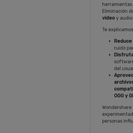
herramientas 
Eliminación d
video
y audio 
Te explicamos
Reduce 
ruido pa
󠀰Disfru
software
del usua
Aprovec
archivos de
compati
OGG y GI
Wondershare D
experimentado
personas infl