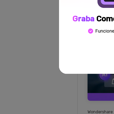
Graba
Como
Funcione
Wondershare D