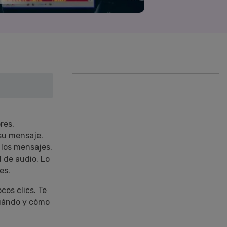
Superposición de
videos
nes >
>
Edición de audio
res,
 su mensaje.
 los mensajes,
d de audio. Lo
es.
󠀡󠀦󠀧󠀨󠀢󠀦󠀣󠀤󠀳󠀰 Te
cuándo y cómo