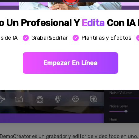
 Un Profesional Y
Edita
Con IA 
s de IA
Grabar&Editar
Plantillas y Efectos
Empezar En Línea
emoCreator es un grabador y editor de video todo en uno.