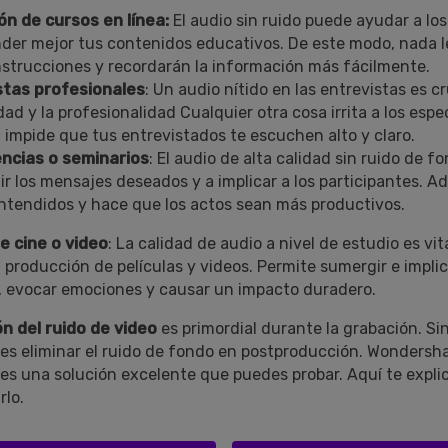
ión de cursos en línea:
El audio sin ruido puede ayudar a lo
er mejor tus contenidos educativos. De este modo, nada le
nstrucciones y recordarán la información más fácilmente.
stas profesionales
: Un audio nítido en las entrevistas es cr
idad y la profesionalidad Cualquier otra cosa irrita a los esp
impide que tus entrevistados te escuchen alto y claro.
ncias o seminarios
: El audio de alta calidad sin ruido de 
ir los mensajes deseados y a implicar a los participantes. A
ntendidos y hace que los actos sean más productivos.
e cine o video
: La calidad de audio a nivel de estudio es vit
oducción de películas y videos.󠀲󠀡󠀦󠀧󠀨󠀢󠀦󠀥󠀡󠀳󠀰 Permite sumergir e impl
 evocar emociones y causar un impacto duradero.
n del ruido de video
es primordial durante la grabación. Si
s eliminar el ruido de fondo en postproducción. Wondersh
s una solución excelente que puedes probar. Aquí te expli
rlo.