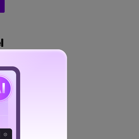
l
dershare
l software y
un audio
ra utilizarlo.