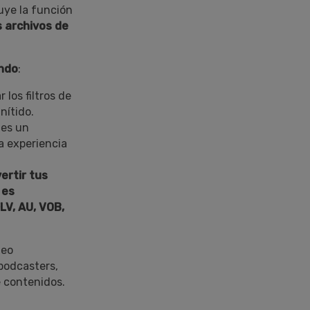
uye la función
s archivos de
ondo
:
 los filtros de
nítido.
 es un
la experiencia
ertir tus
" es
LV, AU, VOB,
deo
podcasters,
e contenidos.