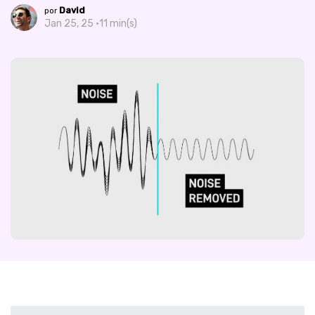
David
por
Jan 25, 25 ·
11 min(s)