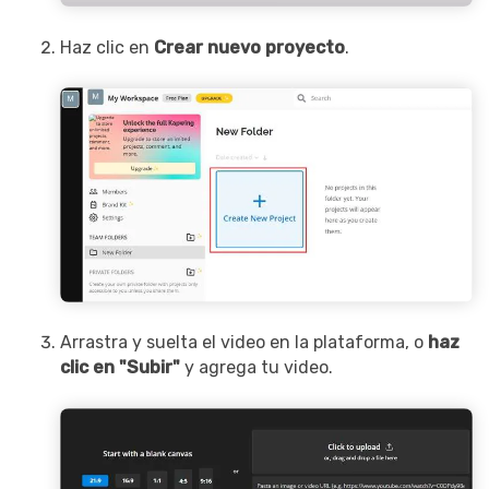
Record Like a Pro, Edit
With AI Ease.
Haz clic en
Crear nuevo proyecto
.
Record. Edit. Share. All with
Filmora!
Got It
Try It Now
Arrastra y suelta el video en la plataforma, o
haz
clic en "Subir"
y agrega tu video.