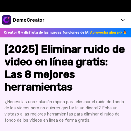
Productos destacados
DemoCreator
Creatividad digital con AIGC
 y disfruta de las nuevas funciones de IA!
Aprovecha ahora>>
¡Actualiz
Empresas
Productos
Utilidades
Resumen
[2025] Eliminar ruido de
Productos
Quiénes somos
IA
Soluciones
video en línea gratis:
Características
Características IA
Sala de prensa
Soluciones
Las 8 mejores
DemoCreator para
Tienda
Ayuda
Consejos sobre la IA
herramientas
Blog
Empieza
Soporte
Empresa
Encuentra más soluciones >
¿Necesitas una solución rápida para eliminar el ruido de fondo
Ayuda
de los vídeos pero no quieres gastarte un dineral? Echa un
COMPRAR AHORA
Iniciar 
DESCARGAR
vistazo a las mejores herramientas para eliminar el ruido de
fondo de los vídeos en línea de forma gratis.