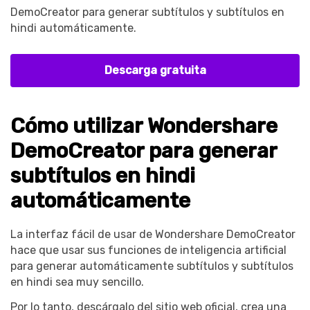
DemoCreator para generar subtítulos y subtítulos en
hindi automáticamente.
Descarga gratuita
Record Like a Pro, Edit
Cómo utilizar Wondershare
With AI Ease.
DemoCreator para generar
Record. Edit. Share. All with
subtítulos en hindi
Filmora!
automáticamente
Got It
Try It Now
La interfaz fácil de usar de Wondershare DemoCreator
hace que usar sus funciones de inteligencia artificial
para generar automáticamente subtítulos y subtítulos
en hindi sea muy sencillo.
Por lo tanto, descárgalo del sitio web oficial, crea una