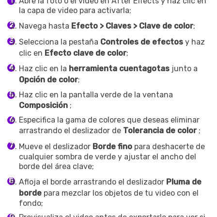
Abre la foto o el video en After Effects y haz clic en
la capa de video para activarla;
Navega hasta
Efecto > Claves > Clave de color
;
Selecciona la pestaña
Controles de efectos
y haz
clic en
Efecto clave de color
;
Record Like a Pro, Edit
Haz clic en la
herramienta cuentagotas
junto a
With AI Ease.
Opción de color
;
Record. Edit. Share. All with
Haz clic en la pantalla verde de la ventana
Filmora!
Composición
;
Especifica la gama de colores que deseas eliminar
arrastrando el deslizador de
Tolerancia de color
;
Got It
Try It Now
Mueve el deslizador
Borde fino
para deshacerte de
cualquier sombra de verde y ajustar el ancho del
borde del área clave;
Afloja el borde arrastrando el deslizador
Pluma de
borde
para mezclar los objetos de tu video con el
fondo;