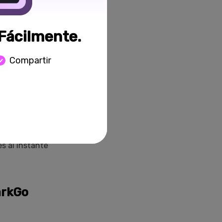
Fácilmente.
Compartir
modos de
nte sin
s al instante
arkGo