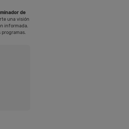
iminador de
rte una visión
ón informada.
s programas.