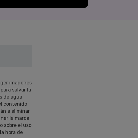
Superposición de
videos
nes >
>
Edición de audio
eger imágenes
para salvar la
as de agua
el contenido
án a eliminar
inar la marca
o sobre el uso
la hora de