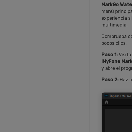
MarkGo Wate
menú principa
experiencia s
multimedia.
Comprueba có
pocos clics.
Paso 1:
Visita
iMyFone Mark
y abre el pro
Paso 2:
Haz c