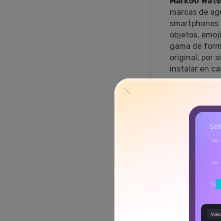
MarkGo Wate
marcas de agu
smartphones i
objetos, emoj
gama de forma
original, por
instalar en c
En esta 
Cómo 
Ventaj
Comp
Calid
Lo mej
Planes