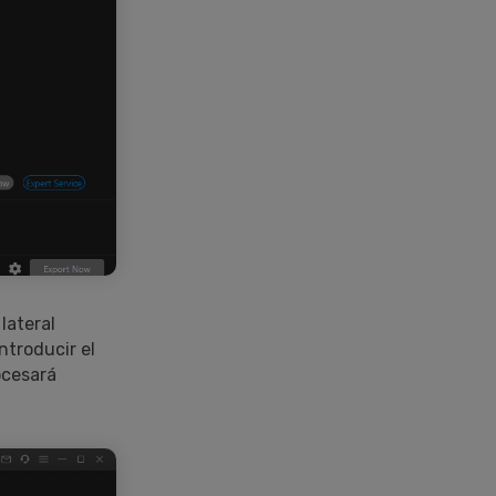
lateral
ntroducir el
ocesará