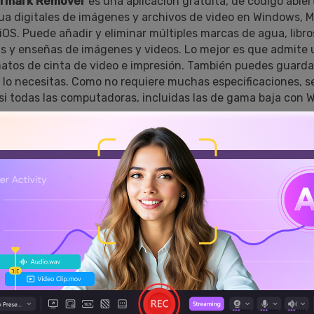
rmark Remover
es una aplicación gratuita, de código abier
a digitales de imágenes y archivos de video en Windows, M
OS. Puede añadir y eliminar múltiples marcas de agua, libro
is y enseñas de imágenes y videos. Lo mejor es que admite 
tos de cinta de video e impresión. También puedes guardar
 si lo necesitas. Como no requiere muchas especificaciones, 
asi todas las computadoras, incluidas las de gama baja con 
parte
eliminar marcas de agua con iMyFone MarkGo Watermark R
as y desventajas
atibilidad ⭐⭐⭐⭐.
ad de salida ⭐⭐⭐⭐.
or para
 de precios