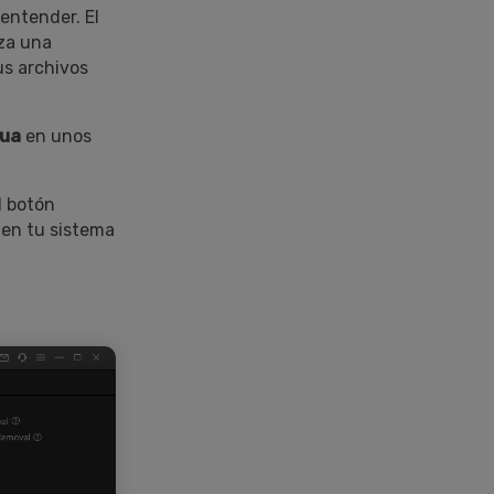
entender. El
iza una
us archivos
gua
en unos
l botón
 en tu sistema