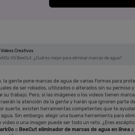
Presentación de video
Encuentra más solucio
>
Dibujo en pantalla
>
Grabadora de horarios
>
 Videos Creativos
Video con cámara
rkGo VS BeeCut: ¿Cuál es mejor para eliminar marcas de agua?
virtual
>
 la gente pone marcas de agua de varias formas para prot
uales de ser robados, utilizados o alterados sin su permiso y 
e su trabajo. Pero, si las imágenes o los videos tienen marc
traerán la atención de la gente y harán que ignoren parte d
or suerte, existen herramientas competentes que te ayudar
 agua. Sin embargo, elegir una buena herramienta para elim
 video o una imagen puede ser todo un reto. ¿Eres escéptic
MarkGo
o
BeeCut eliminador de marcas de agua en línea
a 