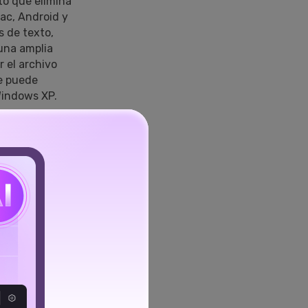
to que elimina
ac, Android y
s de texto,
una amplia
 el archivo
se puede
Windows XP.
emover