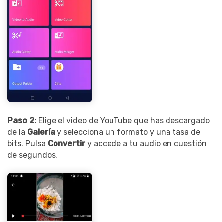
Record Like a Pro, Edit
With AI Ease.
Record. Edit. Share. All with
Filmora!
Got It
Try It Now
Paso 2:
Elige el video de YouTube que has descargado
de la
Galería
y selecciona un formato y una tasa de
bits. Pulsa
Convertir
y accede a tu audio en cuestión
de segundos.