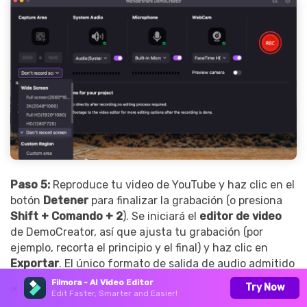
Paso 5:
Reproduce tu video de YouTube y haz clic en el
botón
Detener
para finalizar la grabación (o presiona
Shift + Comando + 2
). Se iniciará el
editor de video
de DemoCreator, así que ajusta tu grabación (por
ejemplo, recorta el principio y el final) y haz clic en
Exportar
. El único formato de salida de audio admitido
en macOS es MP3, así que selecciona un directorio y
Filmora - AI Video Editor
Try Now
Edit Faster, Smarter and Easier!
presiona Exportar.