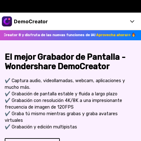
Productos destacados
DemoCreator
Creatividad digital con AIGC
disfruta de las nuevas funciones de IA!
Aprovecha ahora>>
¡Actualiza 
Empresas
Productos
Utilidades
Resumen
Productos
Quiénes somos
IA
El mejor Grabador de Pantalla -
Soluciones
Wondershare DemoCreator
Características
Características IA
Sala de prensa
Soluciones
✔ Captura audio, videollamadas, webcam, aplicaciones y
DemoCreator para
Tienda
Ayuda
mucho más.
Consejos sobre la IA
✔ Grabación de pantalla estable y fluida a largo plazo
Blog
Empieza
Soporte
Empresa
✔ Grabación con resolución 4K/8K a una impresionante
frecuencia de imagen de 120FPS
Encuentra más soluciones >
Ayuda
✔ Graba tú mismo mientras grabas y graba avatares
COMPRAR AHORA
Iniciar 
virtuales
DESCARGAR
✔ Grabación y edición multipistas