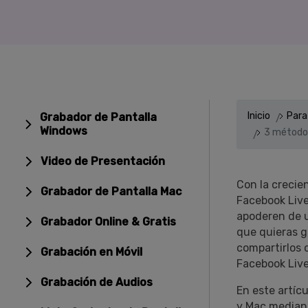
Entretenimiento
Grabar juegos >
Inicio
Para
Grabador de Pantalla
Windows
3 métodos
Video de Presentación
Con la crecie
Grabador de Pantalla Mac
Facebook Live
apoderen de u
Grabador Online & Gratis
que quieras g
compartirlos 
Grabación en Móvil
Facebook Liv
Grabación de Audios
En este artíc
y Mac mediant