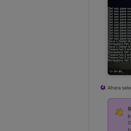
Ahora sele
O
p
C
t