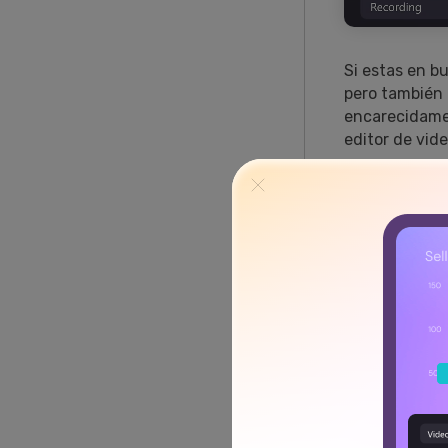
Si estas en b
pero también
encarecidame
editor de vid
Caracte
6 modos d
satisfacer
grabar la 
específico
eres muy t
Herramien
línea que 
editar y aj