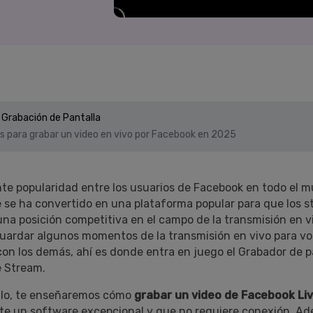
Presentación de video
Encuentra más solucio
>
Dibujo en pantalla
>
Grabadora de horarios
>
 Grabación de Pantalla
Video con cámara
 para grabar un video en vivo por Facebook en 2025
virtual
>
nte popularidad entre los usuarios de Facebook en todo el 
 se ha convertido en una plataforma popular para que los s
na posición competitiva en el campo de la transmisión en v
uardar algunos momentos de la transmisión en vivo para vol
con los demás, ahí es donde entra en juego el Grabador de p
e Stream.
ulo, te enseñaremos cómo
grabar un video de Facebook Li
e un software excepcional y que no requiere conexión. Ad