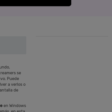
Superposición de
videos
nes >
>
Edición de audio
mundo,
treamers se
ivo. Puede
ver a verlos o
antalla de
ve
en Windows
emás, en esta