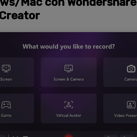
ws/Mac con Wondershare
Creator