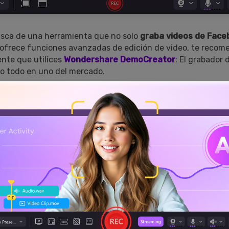
usca de una herramienta que no solo
graba videos de Face
 ofrece funciones avanzadas de edición de video, te reco
nte que utilices
Wondershare DemoCreator
: El grabador 
eo todo en uno del mercado.
rísticas principales
e grabación de pantalla
: Es compatible con 6 modos de gr
 todas tus necesidades según las diferentes ocasiones, pue
pantalla, o grabar la pantalla con la cámara. Dispone tambié
 para grabar videos de juegos y ofrece opciones para usar un
ímido para presentarte.
tas avanzadas de edición de video:
Se trata de un softwa
incluye varias funciones de edición de video con el que podr
ustar la velocidad.