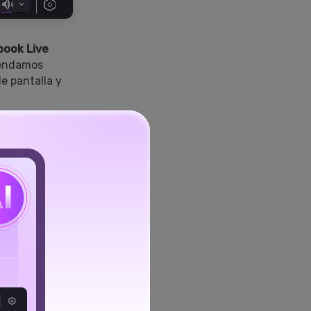
book Live
mendamos
de pantalla y
abación para
des solo
n de un modo
 avatar si
re fuera de
ás recortar,