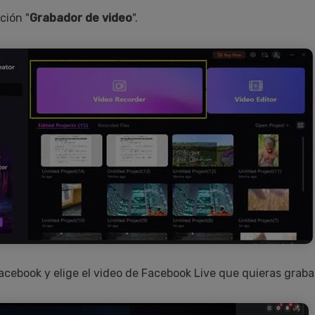
ción "
Grabador de video
".
acebook y elige el video de Facebook Live que quieras grabar