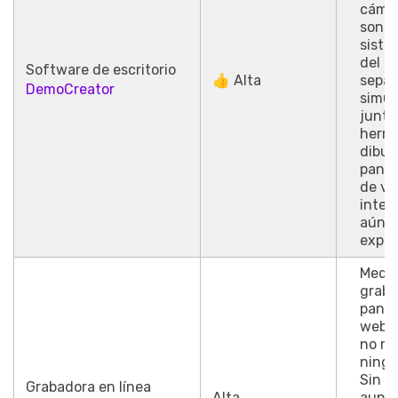
cámar
sonid
siste
del m
Software de escritorio
👍 Alta
separ
DemoCreator
simul
junto
herra
dibuj
pantal
de vi
integ
aún m
exper
Medio
graba
panta
web 
no re
ningú
Sin e
Grabadora en línea
Alta
aunq