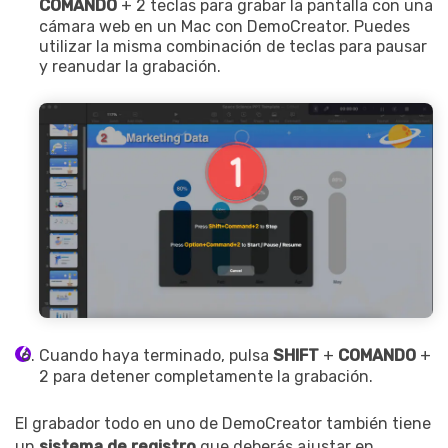
COMANDO
+ 2 teclas para grabar la pantalla con una
cámara web en un Mac con DemoCreator. Puedes
utilizar la misma combinación de teclas para pausar
y reanudar la grabación.
Record Like a Pro, Edit
With AI Ease.
Cuando haya terminado, pulsa
SHIFT
+
COMANDO
+
Record. Edit. Share. All with
2 para detener completamente la grabación.
Filmora!
El grabador todo en uno de DemoCreator también tiene
Got It
Try It Now
un
sistema de registro
que deberás ajustar en