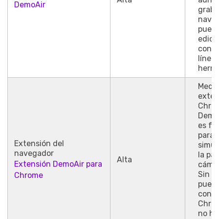
DemoAir
graba
naveg
puede
edici
con e
línea 
herra
Media
exten
Chro
DemoA
es fa
para 
Extensión del
simu
navegador
la pan
Alta
Extensión DemoAir para
cámar
Sin e
Chrome
puede
con G
Chrom
no ha