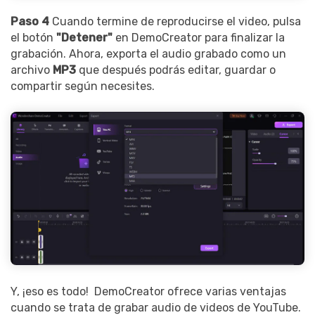
Paso 4
Cuando termine de reproducirse el video, pulsa
el botón
"Detener"
en DemoCreator para finalizar la
grabación. Ahora, exporta el audio grabado como un
archivo
MP3
que después podrás editar, guardar o
compartir según necesites.
Y, ¡eso es todo! 󠀲󠀡󠀧󠀦󠀩󠀤󠀢 DemoCreator ofrece varias ventajas
cuando se trata de grabar audio de videos de YouTube.󠀲󠀡󠀧󠀦󠀩󠀤󠀢󠀥󠀧󠀳󠀰