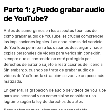
Parte 1: ¿Puedo grabar audio
de YouTube?
󠀰Antes de sumergirnos en los aspectos técnicos de
cómo grabar audio de YouTube, es crucial comprender
las implicaciones legales.󠀲󠀡󠀧󠀦󠀩󠀤󠀢󠀡󠀧󠀳󠀰 Las condiciones del servicio
de YouTube permiten a los usuarios descargar y hacer
copias personales de videos para verlos sin conexión,
siempre que el contenido no esté protegido por
derechos de autor o sujeto a restricciones de licencia.󠀲󠀡󠀧󠀦󠀩󠀤󠀢󠀡󠀨󠀳󠀰
Sin embargo, cuando se trata de grabar audio de
videos de YouTube, la situación se vuelve un poco más
matizada.󠀲󠀡󠀧󠀦󠀩󠀤󠀢󠀡󠀩
󠀰En general, la grabación de audio de videos de YouTube
para uso personal y no comercial se considera uso
legítimo según la ley de derechos de autor.󠀲󠀡󠀧󠀦󠀩󠀤󠀢󠀢󠀠󠀳