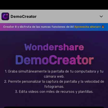
Productos destacados
DemoCreator
Creatividad digital con AIGC
y disfruta de las nuevas funciones de IA!
Aprovecha ahora>>
¡Actualiza
Empresas
Productos
Utilidades
Resumen
Productos
Quiénes somos
IA
Wondershare
Soluciones
Características
Características IA
Sala de prensa
Soluciones
DemoCreator
DemoCreator para
Tienda
Ayuda
Consejos sobre la IA
1. Graba simultáneamente la pantalla de tu computadora y tu
Blog
Empieza
Soporte
Empresa
cámara web.
2. Permite personalizar la captura de pantalla y la velocidad de
Encuentra más soluciones >
fotogramas.
Ayuda
COMPRAR AHORA
Iniciar 
3. Edita videos con miles de recursos y plantillas.
DESCARGAR