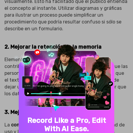
visualmente. Esto ha facilitado que el público entienda
el concepto al instante. Utilizar diagramas y gráficas
para ilustrar un proceso puede simplificar un
procedimiento que podría resultar confuso si sólo se
describe en un formulario.
2. Mejorar la retención de la memoria
Elementos como los gráficos y las imágenes
contribuyen a mejorar la retención de datos, ya que las
personas recuerdan mejor los elementos visuales que
el texto. Un contenido visual bien formulado puede
dejar un impacto duradero en los usuarios y hacer que
los datos sean memorables.
3. Mejor accesibilidad
Record Like a Pro, Edit
La
comunicación visual
puede mejorar la facilidad de
With AI Ease.
uso y la accesibilidad para personas con distintos