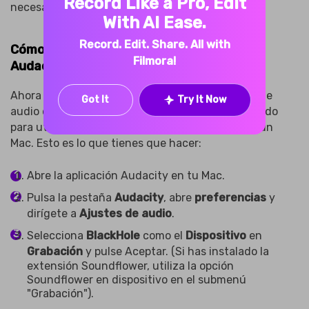
Record Like a Pro, Edit
necesaria si tienes un Mac M1, M2 o M3.
With AI Ease.
Record. Edit. Share. All with
Cómo grabar audio interno en Mac con
Filmora!
Audacity
Ahora que has añadido funciones de grabación de
Got It
Try It Now
audio de escritorio a tu Mac, por fin estás preparado
para utilizar Audacity y grabar audio interno en un
Mac. Esto es lo que tienes que hacer:
Abre la aplicación Audacity en tu Mac.
Pulsa la pestaña
Audacity
, abre
preferencias
y
dirígete a
Ajustes de audio
.
Selecciona
BlackHole
como el
Dispositivo
en
Grabación
y pulse Aceptar. (Si has instalado la
extensión Soundflower, utiliza la opción
Soundflower en dispositivo en el submenú
"Grabación").