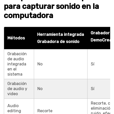
para capturar sonido en la
computadora
Grabador d
Herramienta integrada
Métodos
DemoCreat
Grabadora de sonido
Grabación
de audio
integrada
No
Sí
en el
sistema
Grabación
de audio y
No
Sí
video
Recorte, cor
Audio
eliminación
editing
Recorte
ruido, efect