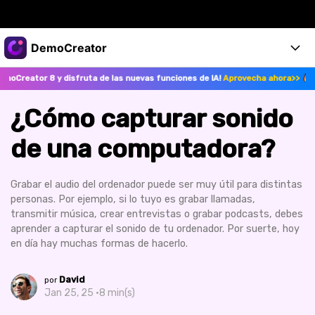
Productos destacados
DemoCreator
Creatividad digital con AIGC
 y disfruta de las nuevas funciones de IA!
Aprovecha ahora>>
¡Actuali
Empresas
Productos
Utilidades
Resumen
¿Cómo capturar sonido
Productos
Quiénes somos
IA
Soluciones
de una computadora?
Características
Características IA
Sala de prensa
Soluciones
DemoCreator para
Grabar el audio del ordenador puede ser muy útil para distintas
Tienda
Ayuda
Consejos sobre la IA
personas. Por ejemplo, si lo tuyo es grabar llamadas,
transmitir música, crear entrevistas o grabar podcasts, debes
Blog
Empieza
Soporte
Empresa
aprender a capturar el sonido de tu ordenador. Por suerte, hoy
Encuentra más soluciones >
en día hay muchas formas de hacerlo.
Ayuda
COMPRAR AHORA
Iniciar 
DESCARGAR
David
por
Jan 25, 25 ·
8 min(s)