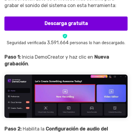
grabar el sonido del sistema con esta herramienta:
Descarga gratuita
3.591.664
Seguridad verificada
personas lo han descargado.
Paso 1:
Inicia DemoCreator y haz clic en
Nueva
grabación
.
Record Like a Pro, Edit
With AI Ease.
Record. Edit. Share. All with
Filmora!
Paso 2:
Habilita la
Configuración de audio del
Got It
Try It Now