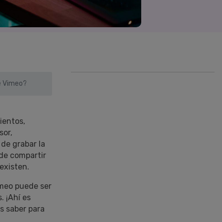
Superposición de
videos
nes >
>
Edición de audio
e Vimeo?
ientos,
sor,
 de grabar la
 de compartir
existen.
imeo puede ser
. ¡Ahí es
s saber para