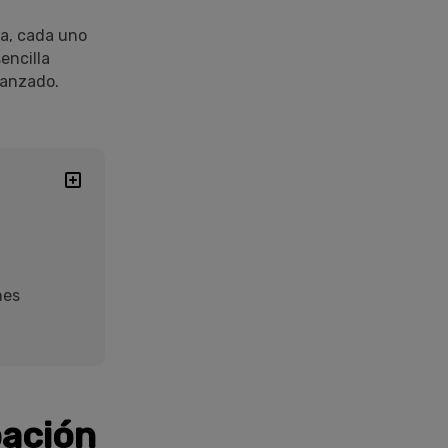
la, cada uno
encilla
vanzado.
nes
bación