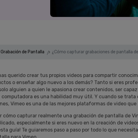
Presentación de video
Encuentra más solucio
>
Dibujo en pantalla
>
Grabadora de horarios
>
 Grabación de Pantalla
¿Cómo capturar grabaciones de pantalla d
Video con cámara
virtual
>
as querido crear tus propios videos para compartir conocim
ctos o enseñar algo nuevo a los demás? Tanto si eres profe
solo alguien a quien le apasiona crear contenidos, ser capaz
u computadora es una habilidad muy útil. Y cuando se trata
nes, Vimeo es una de las mejores plataformas de video que 
r cómo capturar realmente una grabación de pantalla de V
icado, especialmente si eres nuevo en la creación de videos
sta guía! Te guiaremos paso a paso por todo lo que necesita
talla para Vimeo.