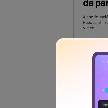
de pa
A continuació
Puedes utiliz
Vimeo.
Método 
Wondershare
software de g
permitirán re
facilidad. Per
las herramien
Con sus intui
narrar con tu
¿Y lo mejor? 
que luchar co