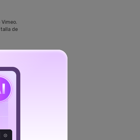
 Vimeo.
talla de
tor
trata de
s que te
ad con
cluye todas
 e incluso
las distingue.
 no tendrás