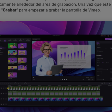
amente alrededor del área de grabación. Una vez que esté t
 "
Grabar
" para empezar a grabar la pantalla de Vimeo.󠀲󠀡󠀧󠀣󠀥󠀦󠀨󠀥󠀤󠀳