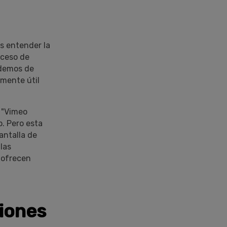
s entender la
oceso de
 demos de
lmente útil
 "Vimeo
b. Pero esta
antalla de
las
 ofrecen
iones