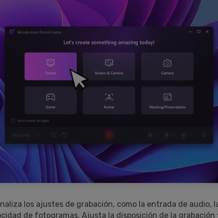
naliza los ajustes de grabación, como la entrada de audio, l
ocidad de fotogramas. Ajusta la disposición de la grabación 