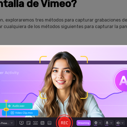
ntalla de Vimeo?
n, exploraremos tres métodos para capturar grabaciones de
ar cualquiera de los métodos siguientes para capturar la pan
1: Utiliza Wondershare DemoCrea
 DemoCreator
es una herramienta todo en uno cuando se 
rabación de pantalla. Ofrece una amplia gama de funcione
alizar grabaciones de pantalla sorprendentes y de alta calid
o DemoCreator no se limita a grabar tu pantalla, sino que in
tas necesarias para que tus videos sean realmente únicos.
tivas herramientas, puedes añadir anotaciones y resaltados,
 propia voz, dando a tus grabaciones un toque personal que 
DemoCreator está diseñado para ser fácil de usar, por lo que
n una curva de aprendizaje empinada.