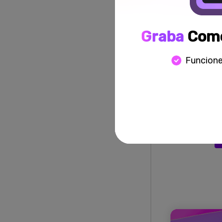
En un abrir y
tus habilidad
Graba
Como
A continuació
Funcione
Vimeo:
Paso 1:
Descar
programa y se
grabación en l