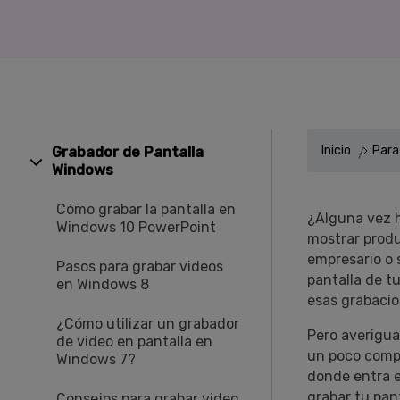
Entretenimiento
Grabar juegos >
Inicio
Para
Grabador de Pantalla
Windows
Cómo grabar la pantalla en
¿Alguna vez h
Windows 10 PowerPoint
mostrar produ
empresario o 
Pasos para grabar videos
pantalla de t
en Windows 8
esas grabacio
¿Cómo utilizar un grabador
Pero averigua
de video en pantalla en
un poco compl
Windows 7?
donde entra e
grabar tu pan
Consejos para grabar video