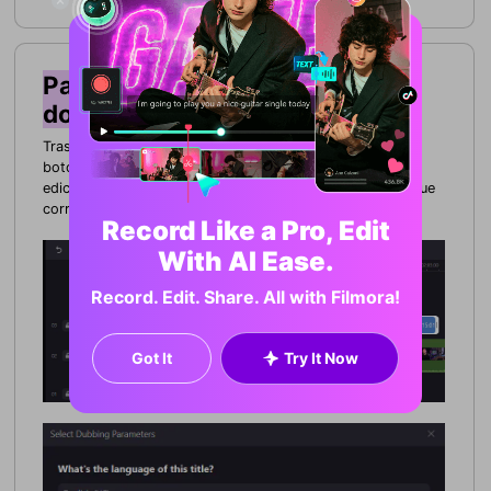
Paso 2. Iniciar transcripción de
doblaje
Tras seleccionar el segmento de subtítulos, haz clic en el
botón Doblaje con IA, en la parte superior del área de
edición, y luego en Seleccionar parámetros de doblaje (que
corresponde a los ajustes de idioma y voz).
Record Like a Pro, Edit
With AI Ease.
Record. Edit. Share. All with Filmora!
Got It
Try It Now