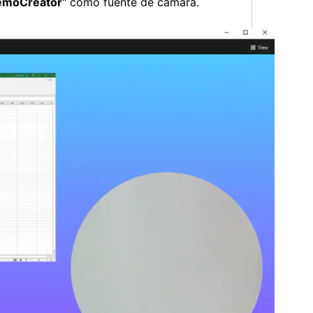
DemoCreator
" como fuente de cámara.