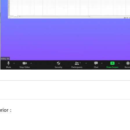
erior：