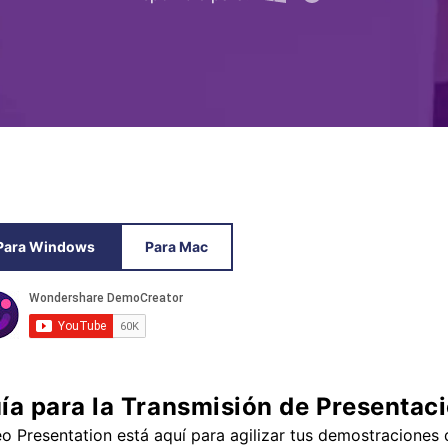
Presentación de video
Encuentra más solucio
>
Dibujo en pantalla
>
Grabadora de horarios
>
Video con cámara
virtual
>
Para Windows
Para Mac
ía para la Transmisión de Presentac
o Presentation está aquí para agilizar tus demostraciones 