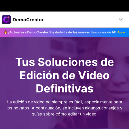
Productos destacados
DemoCreator
Creatividad digital con AIGC
¡Actualiza a DemoCreator 8 y disfruta de las nuevas funciones de IA!
Aprovec
Empresas
Productos
Utilidades
Resumen
Productos
Quiénes somos
IA
Soluciones
Tus Soluciones de
Características
Características IA
Sala de prensa
Soluciones
Edición de Video
DemoCreator para
Tienda
Ayuda
Consejos sobre la IA
Definitivas
Blog
Empieza
Soporte
Empresa
Encuentra más soluciones >
La edición de video no siempre es fácil, especialmente para
Ayuda
los novatos. A continuación, se incluyen algunos consejos y
COMPRAR AHORA
Iniciar 
DESCARGAR
guías sobre cómo editar un video.